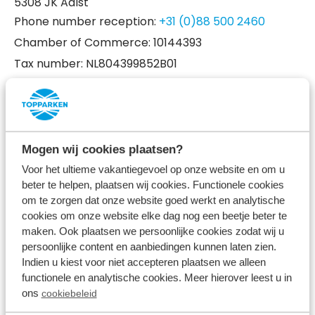
5308 JK Aalst
Phone number reception:
+31 (0)88 500 2460
Chamber of Commerce: 10144393
Tax number: NL804399852B01
Guest service
Phone number:
+31 (0)88 500 2424
Email:
verhuur@topparken.nl
Mogen wij cookies plaatsen?
Voor het ultieme vakantiegevoel op onze website en om u
+
beter te helpen, plaatsen wij cookies. Functionele cookies
om te zorgen dat onze website goed werkt en analytische
−
cookies om onze website elke dag nog een beetje beter te
maken. Ook plaatsen we persoonlijke cookies zodat wij u
persoonlijke content en aanbiedingen kunnen laten zien.
Indien u kiest voor niet accepteren plaatsen we alleen
functionele en analytische cookies. Meer hierover leest u in
ons
cookiebeleid
Public transport