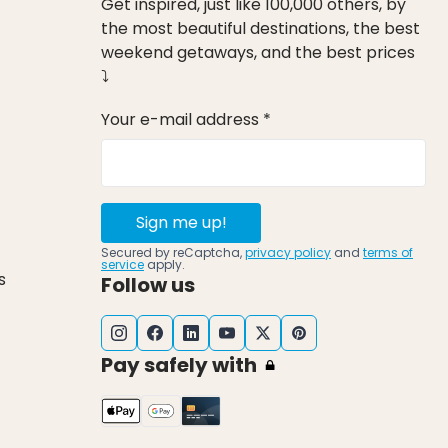
Get inspired, just like 100,000 others, by
the most beautiful destinations, the best
weekend getaways, and the best prices
⤵
Your e-mail address *
Sign me up!
Secured by reCaptcha,
privacy policy
and
terms of
service
apply.
s
Follow us
Pay safely with