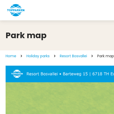
Park map
Home
Holiday parks
Resort Bosvallei
Park map