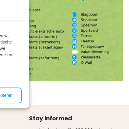
n wij
tische
 we
n zien.
epteren
Stay informed