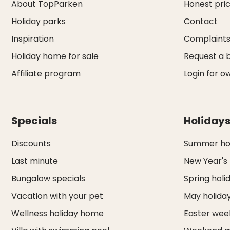
About TopParken
Honest pri
Holiday parks
Contact
Inspiration
Complaint
Holiday home for sale
Request a 
Affiliate program
Login for o
Specials
Holiday
Discounts
Summer hol
Last minute
New Year's
Bungalow specials
Spring holi
Vacation with your pet
May holida
Wellness holiday home
Easter we