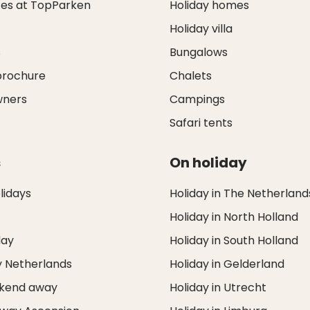
ces at TopParken
Holiday homes
Holiday villa
s
Bungalows
brochure
Chalets
wners
Campings
Safari tents
s
On holiday
idays
Holiday in The Netherland
Holiday in North Holland
day
Holiday in South Holland
y Netherlands
Holiday in Gelderland
ekend away
Holiday in Utrecht