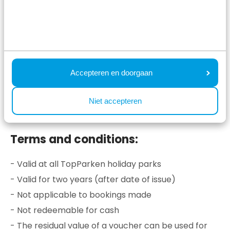
Secured by reCaptcha,
privacy policy
and
terms of service
apply.
Accepteren en doorgaan
Request the gift voucher using the
form below ⤵️
Niet accepteren
Terms and conditions:
- Valid at all TopParken holiday parks
- Valid for two years (after date of issue)
- Not applicable to bookings made
- Not redeemable for cash
- The residual value of a voucher can be used for