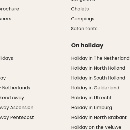
brochure
Chalets
wners
Campings
Safari tents
s
On holiday
idays
Holiday in The Netherland
Holiday in North Holland
day
Holiday in South Holland
y Netherlands
Holiday in Gelderland
ekend away
Holiday in Utrecht
way Ascension
Holiday in Limburg
way Pentecost
Holiday in North Brabant
Holiday on the Veluwe