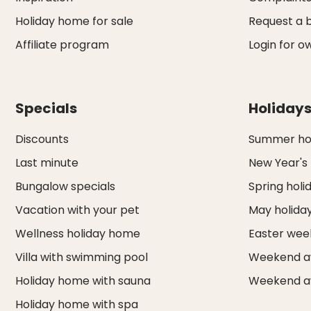
Holiday home for sale
Request a 
Affiliate program
Login for o
Specials
Holiday
Discounts
Summer hol
Last minute
New Year's
Bungalow specials
Spring holi
Vacation with your pet
May holida
Wellness holiday home
Easter we
Villa with swimming pool
Weekend a
Holiday home with sauna
Weekend a
Holiday home with spa