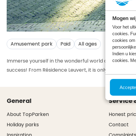
Mogen wij
Voor het ul
cookies. Fu
cookies om 
Amusement park
Paid
All ages
persoonlijke
Indien u kie
Immerse yourself in the wonderful world of De Efteling
cookies. Me
success! From Résidence Leuvert, it is only a 25-minu
Accepte
General
Service 
About TopParken
Honest pri
Holiday parks
Contact
Inspiration
Complaint