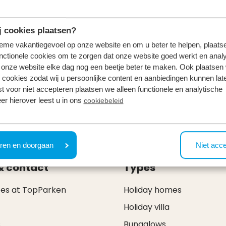
 cookies plaatsen?
tieme vakantiegevoel op onze website en om u beter te helpen, plaatse
nctionele cookies om te zorgen dat onze website goed werkt en analy
onze website elke dag nog een beetje beter te maken. Ook plaatsen
 cookies zodat wij u persoonlijke content en aanbiedingen kunnen late
st voor niet accepteren plaatsen we alleen functionele en analytische
! This fairytale experience has been the favourite outing 
er hierover leest u in ons
cookiebeleid
te drive to the amusement park.
ren en doorgaan
Niet acc
& contact
Types
ces at TopParken
Holiday homes
Holiday villa
s
Bungalows