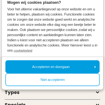
Nature
Free
All ages
Mogen wij cookies plaatsen?
Voor het ultieme vakantiegevoel op onze website en om u
beter te helpen, plaatsen wij cookies. Functionele cookies
Also don't forget to explore the area south of
om te zorgen dat onze website goed werkt en analytische
Wageningen. The Betuwe is known for its rivers and
cookies om onze website elke dag nog een beetje beter te
horticulture. In high season, a visit to an apple, pear
maken. Ook plaatsen we persoonlijke cookies zodat wij u
persoonlijke content en aanbiedingen kunnen laten zien.
or cherry orchard is really a must. The Betuwe can
Indien u kiest voor niet accepteren plaatsen we alleen
be reached by car via the A50 motorway.
functionele en analytische cookies. Meer hierover leest u in
ons
cookiebeleid
General
Accepteren en doorgaan
Service & contact
Niet accepteren
Types
Specials