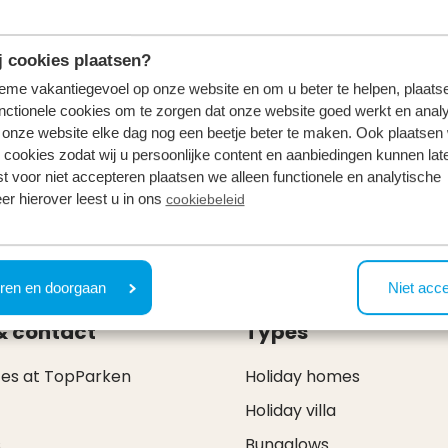
 cookies plaatsen?
tieme vakantiegevoel op onze website en om u beter te helpen, plaatse
nctionele cookies om te zorgen dat onze website goed werkt en analy
onze website elke dag nog een beetje beter te maken. Ook plaatsen
 cookies zodat wij u persoonlijke content en aanbiedingen kunnen late
st voor niet accepteren plaatsen we alleen functionele en analytische
e Belgian amusement park Bobbejaanland, a true paradise fo
er hierover leest u in ons
cookiebeleid
ng and old.
ren en doorgaan
Niet acc
& contact
Types
ces at TopParken
Holiday homes
Holiday villa
s
Bungalows