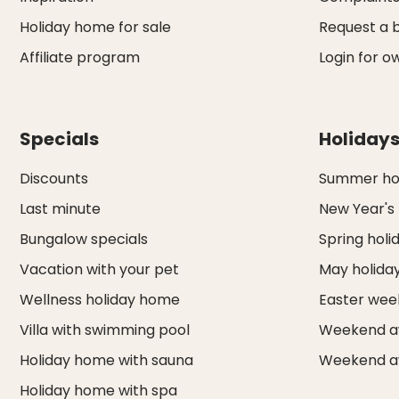
Holiday home for sale
Request a 
Affiliate program
Login for o
Specials
Holiday
Discounts
Summer hol
Last minute
New Year's
Bungalow specials
Spring holi
Vacation with your pet
May holida
Wellness holiday home
Easter we
Villa with swimming pool
Weekend a
Holiday home with sauna
Weekend a
Holiday home with spa