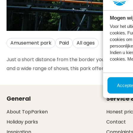
Mogen wij
Voor het ul
cookies. Fu
cookies om 
Amusement park
Paid
All ages
persoonlijke
Indien u kie
Just a short distance from the border you will find th
cookies. Me
and a wide range of shows, this park offers fun for you
Accepte
General
Service 
About TopParken
Honest pri
Holiday parks
Contact
Inspiration
Complaint