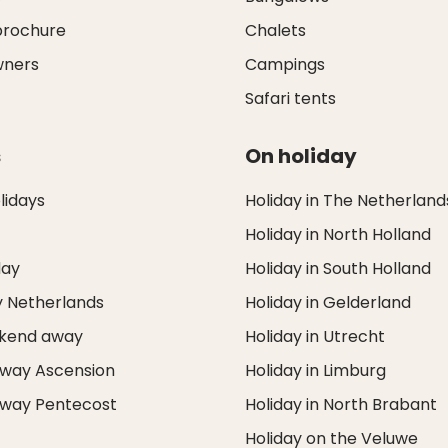
brochure
Chalets
wners
Campings
Safari tents
s
On holiday
idays
Holiday in The Netherland
Holiday in North Holland
day
Holiday in South Holland
y Netherlands
Holiday in Gelderland
ekend away
Holiday in Utrecht
way Ascension
Holiday in Limburg
way Pentecost
Holiday in North Brabant
Holiday on the Veluwe