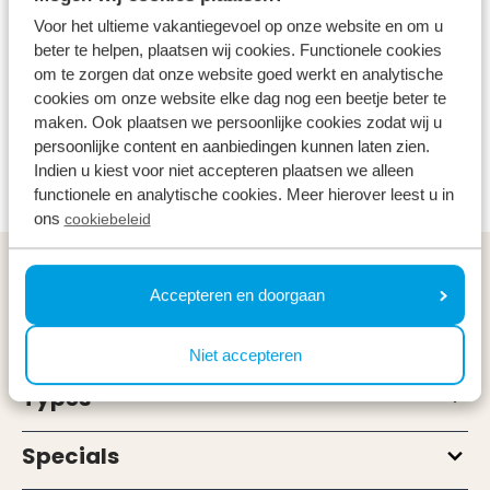
Zoo
Paid
All ages
Voor het ultieme vakantiegevoel op onze website en om u
beter te helpen, plaatsen wij cookies. Functionele cookies
One of the oldest zoos in the Netherlands can be
om te zorgen dat onze website goed werkt en analytische
cookies om onze website elke dag nog een beetje beter te
found in Rotterdam. Holidaying in this area is
maken. Ook plaatsen we persoonlijke cookies zodat wij u
therefore extra fun for animal lovers. A trip to
persoonlijke content en aanbiedingen kunnen laten zien.
Blijdorp zoo is easy and is possible all year round.
Indien u kiest voor niet accepteren plaatsen we alleen
functionele en analytische cookies. Meer hierover leest u in
ons
cookiebeleid
General
Accepteren en doorgaan
Service & contact
Niet accepteren
Types
Specials