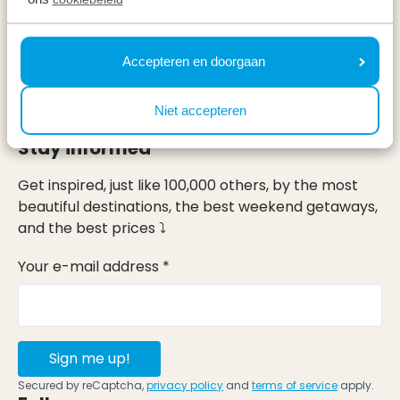
Specials
Holidays
Accepteren en doorgaan
On holiday
Niet accepteren
Stay informed
Get inspired, just like 100,000 others, by the most
beautiful destinations, the best weekend getaways,
and the best prices ⤵
Your e-mail address *
Sign me up!
Secured by reCaptcha,
privacy policy
and
terms of service
apply.