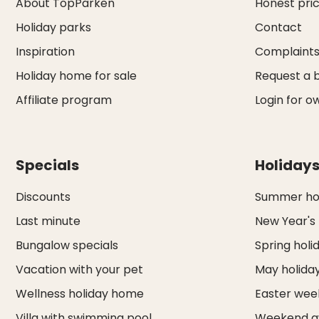
About TopParken
Honest pri
Holiday parks
Contact
Inspiration
Complaint
Holiday home for sale
Request a 
Affiliate program
Login for o
Specials
Holiday
Discounts
Summer hol
Last minute
New Year's
Bungalow specials
Spring holi
Vacation with your pet
May holida
Wellness holiday home
Easter we
Villa with swimming pool
Weekend a