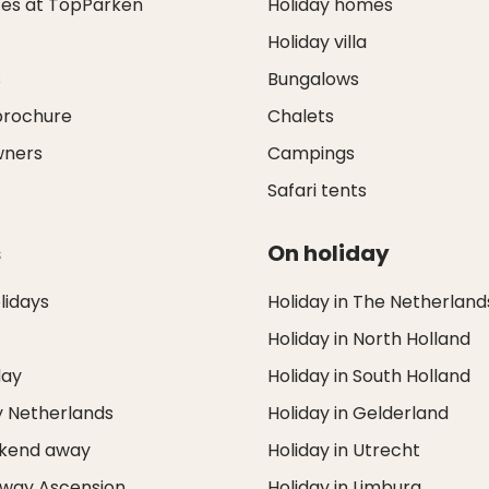
ces at TopParken
Holiday homes
Holiday villa
s
Bungalows
brochure
Chalets
wners
Campings
Safari tents
s
On holiday
idays
Holiday in The Netherland
Holiday in North Holland
day
Holiday in South Holland
y Netherlands
Holiday in Gelderland
ekend away
Holiday in Utrecht
way Ascension
Holiday in Limburg