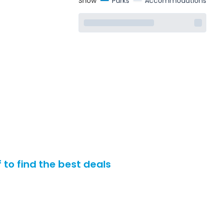
Show
Parks
Accommodations
 to find the best deals