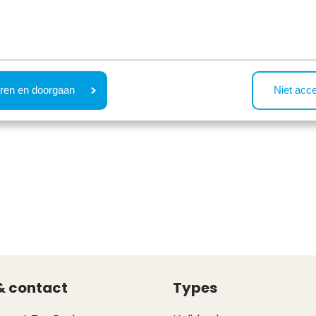
ren en doorgaan
Niet acc
& contact
Types