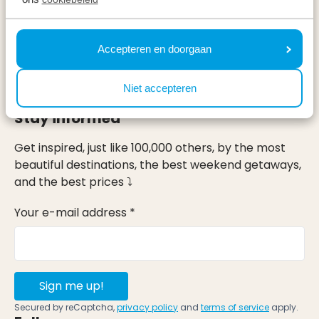
Specials
Holidays
Accepteren en doorgaan
On holiday
Niet accepteren
Stay informed
Get inspired, just like 100,000 others, by the most
beautiful destinations, the best weekend getaways,
and the best prices ⤵
Your e-mail address *
Sign me up!
Secured by reCaptcha,
privacy policy
and
terms of service
apply.